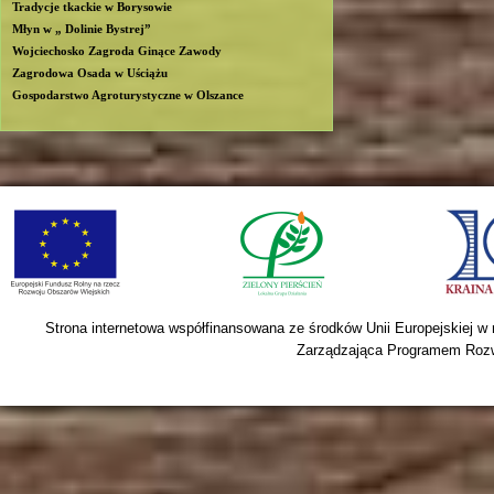
Tradycje tkackie w Borysowie
Młyn w „ Dolinie Bystrej”
Wojciechosko Zagroda Ginące Zawody
Zagrodowa Osada w Uściążu
Gospodarstwo Agroturystyczne w Olszance
Strona internetowa współfinansowana ze środków Unii Europejskiej w
Zarządzająca Programem Rozwo