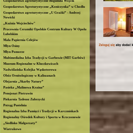
Gospodarstwo agroturystyczne Bogumiła Wójcik
b
Gospodarstwo Agroturystyczne „Koniczynka” w Chodlu
Gospodarstwo agroturystyczne „U Grażki” - Andrzej
Nowicki
l
,,Kuźnia Wojciechów"
Pracownia Ceramiki Opolskie Centrum Kultury W Opolu
i
Lubelskim
Mała Papiernia Celejów
n
Zaloguj się
aby dodać 
Młyn Osiny
Młyn Pomorze
Multimedialna Izba Tradycji w Garbowie (MIT Garbów)
Muzeum Regionalne w Kluczkowicach
Nadwiślańska Kolejka Wąskotorowa
Obóz Ornitologiczny w Kaliszanach
Olejarnia „Skarby Natury”
Pasieka „Malinowa Kraina”
Pensjonat Piotrawin
Piekarnia Tadeusz Zubrzycki
Pstrąg Pustelnia
Regionalna Izba Pamięci i Tradycji w Karczmiskach
Regionalny Ośrodek Kultury i Sportu w Krzczonowie
„Siedlisko Małgorzaty”
Wiatrakowo