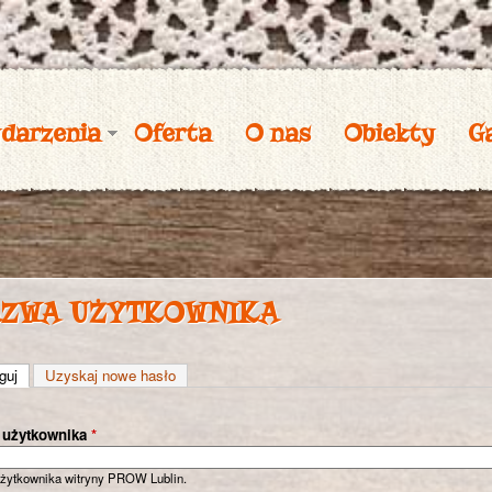
Przejdź
do
treści
darzenia
Oferta
O nas
Obiekty
Ga
zwa użytkownika
guj
(aktywna karta)
Uzyskaj nowe hasło
 użytkownika
*
żytkownika witryny PROW Lublin.