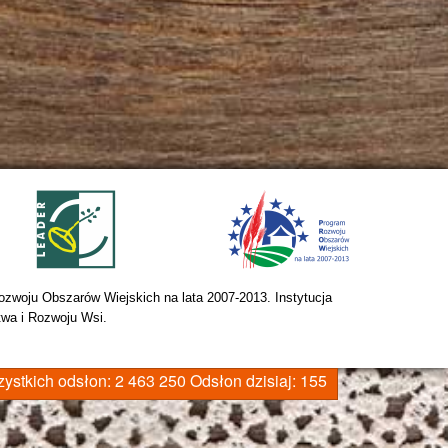
zwoju Obszarów Wiejskich na lata 2007-2013. Instytucja 
twa i Rozwoju Wsi.
ystkich odsłon:
2 463 250
Odsłon dzisiaj:
155