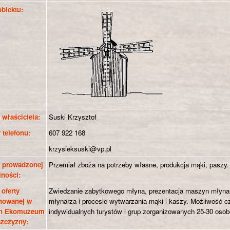
obiektu:
 właściciela:
Suski Krzysztof
 telefonu:
607 922 168
:
krzysieksuski@vp.pl
s prowadzonej
Przemiał zboża na potrzeby własne, produkcja mąki, paszy.
lności:
oferty
Zwiedzanie zabytkowego młyna, prezentacja maszyn młynar
nowanej w
młynarza i procesie wytwarzania mąki i kaszy. Możliwość c
h Ekomuzeum
indywidualnych turystów i grup zorganizowanych 25-30 oso
szczyzny: