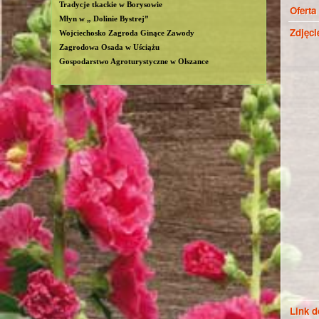
Tradycje tkackie w Borysowie
Oferta
Młyn w „ Dolinie Bystrej”
Zdjęci
Wojciechosko Zagroda Ginące Zawody
Zagrodowa Osada w Uściążu
Gospodarstwo Agroturystyczne w Olszance
Link d