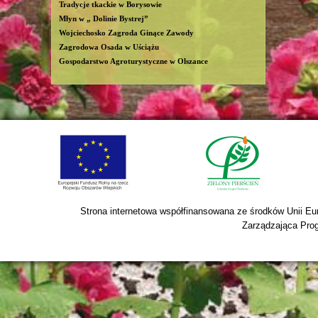
Tradycje tkackie w Borysowie
Młyn w „ Dolinie Bystrej”
Wojciechosko Zagroda Ginące Zawody
Zagrodowa Osada w Uściążu
Gospodarstwo Agroturystyczne w Olszance
Strona internetowa współfinansowana ze środków Unii Eur
Zarządzająca Prog