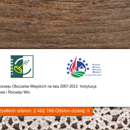
zwoju Obszarów Wiejskich na lata 2007-2013. Instytucja 
twa i Rozwoju Wsi.
ystkich odsłon:
2 462 788
Odsłon dzisiaj:
9