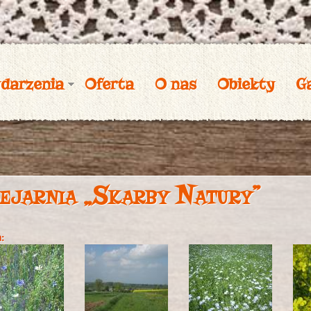
Przejdź
do
treści
darzenia
Oferta
O nas
Obiekty
Ga
ejarnia „Skarby Natury”
a: