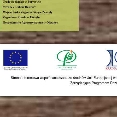
Tradycje tkackie w Borysowie
Młyn w „ Dolinie Bystrej”
Wojciechosko Zagroda Ginące Zawody
Zagrodowa Osada w Uściążu
Gospodarstwo Agroturystyczne w Olszance
Strona internetowa współfinansowana ze środków Unii Europejskiej w
Zarządzająca Programem Rozwo