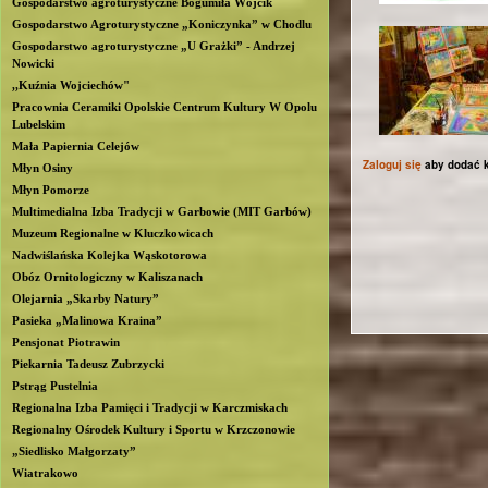
Gospodarstwo agroturystyczne Bogumiła Wójcik
b
Gospodarstwo Agroturystyczne „Koniczynka” w Chodlu
Gospodarstwo agroturystyczne „U Grażki” - Andrzej
Nowicki
l
,,Kuźnia Wojciechów"
Pracownia Ceramiki Opolskie Centrum Kultury W Opolu
i
Lubelskim
Mała Papiernia Celejów
n
Zaloguj się
aby dodać 
Młyn Osiny
Młyn Pomorze
Multimedialna Izba Tradycji w Garbowie (MIT Garbów)
Muzeum Regionalne w Kluczkowicach
Nadwiślańska Kolejka Wąskotorowa
Obóz Ornitologiczny w Kaliszanach
Olejarnia „Skarby Natury”
Pasieka „Malinowa Kraina”
Pensjonat Piotrawin
Piekarnia Tadeusz Zubrzycki
Pstrąg Pustelnia
Regionalna Izba Pamięci i Tradycji w Karczmiskach
Regionalny Ośrodek Kultury i Sportu w Krzczonowie
„Siedlisko Małgorzaty”
Wiatrakowo