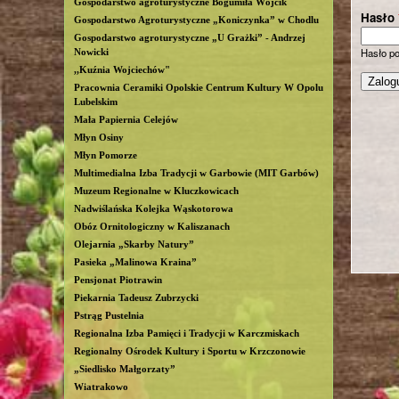
Gospodarstwo agroturystyczne Bogumiła Wójcik
Hasło
b
Gospodarstwo Agroturystyczne „Koniczynka” w Chodlu
Gospodarstwo agroturystyczne „U Grażki” - Andrzej
Hasło p
Nowicki
l
,,Kuźnia Wojciechów"
Pracownia Ceramiki Opolskie Centrum Kultury W Opolu
i
Lubelskim
Mała Papiernia Celejów
n
Młyn Osiny
Młyn Pomorze
Multimedialna Izba Tradycji w Garbowie (MIT Garbów)
Muzeum Regionalne w Kluczkowicach
Nadwiślańska Kolejka Wąskotorowa
Obóz Ornitologiczny w Kaliszanach
Olejarnia „Skarby Natury”
Pasieka „Malinowa Kraina”
Pensjonat Piotrawin
Piekarnia Tadeusz Zubrzycki
Pstrąg Pustelnia
Regionalna Izba Pamięci i Tradycji w Karczmiskach
Regionalny Ośrodek Kultury i Sportu w Krzczonowie
„Siedlisko Małgorzaty”
Wiatrakowo