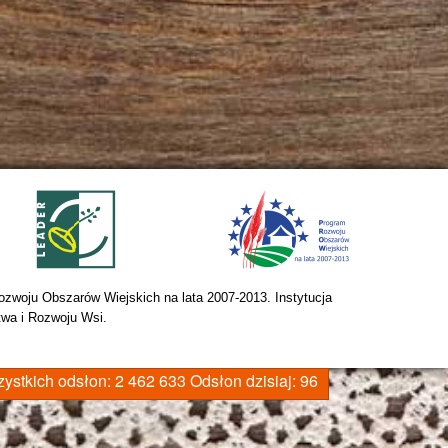
zwoju Obszarów Wiejskich na lata 2007-2013. Instytucja 
twa i Rozwoju Wsi.
ystkich odsłon:
2 462 633
Odsłon dzisiaj:
96