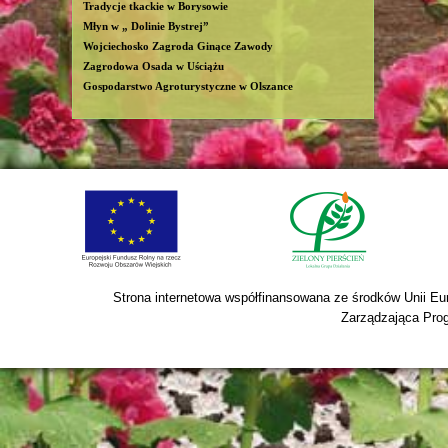
Tradycje tkackie w Borysowie
Młyn w „ Dolinie Bystrej”
Wojciechosko Zagroda Ginące Zawody
Zagrodowa Osada w Uściążu
Gospodarstwo Agroturystyczne w Olszance
Strona internetowa współfinansowana ze środków Unii Eur
Zarządzająca Prog