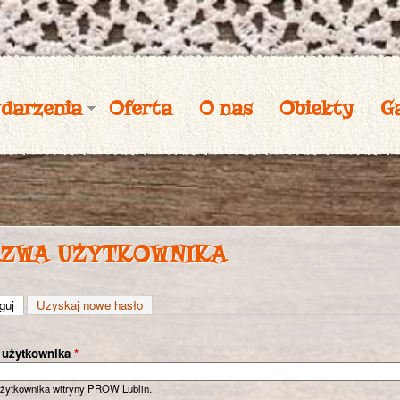
Przejdź
do
treści
darzenia
Oferta
O nas
Obiekty
Ga
zwa użytkownika
guj
(aktywna karta)
Uzyskaj nowe hasło
 użytkownika
*
żytkownika witryny PROW Lublin.