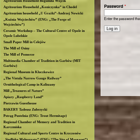
Agritourism Household Bogumiła Wójcik
Password
*
b
Agritourism Household „Koniczynka” in Chodel
Agritourism household „U Grażki”-Andrzej Nowicki
Enter the password th
l
„Kuźnia Wojciechów” (ENG: „The Forge of
Wojciechów”)
Ceramic Workshop – The Cultural Centre of Opole in
i
Opole Lubelskie
Small Paper Mill in Celejów
n
The Mill of Osiny
The Mill of Pomorze
Multimedia Chamber of Tradition in Garbów (MIT
Garbów)
Regional Museum in Kluczkowice
„The Vistula Narrow Gauge Railway”
Ornithological Camp in Kaliszany
Mill „Treasures of Nature”
Apiary „Raspberry Land”
Piotrawin Guesthouse
BAKERY Tadeusz Zubrzycki
Pstrąg Pustelnia (ENG: Trout Hermitage)
Regional Chamber of Memory and Tradition in
Karczmiska
Regional Cultural and Sports Centre in Krzczonów
„Siedlisko Małgorzaty” (ENG: “The Site of Margaret”)