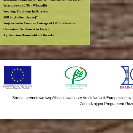
Wiatrakowo (ENG: Windmill)
Weaving Traditions in Borysów
Mill in „Dolina Bystrej”
Wojciechosko Country Cottage of Old Professions
Homestead Settlement in Uściąż
Agritourism Household in Olszanka
Strona internetowa współfinansowana ze środków Unii Europejskiej w
Zarządzająca Programem Rozwo