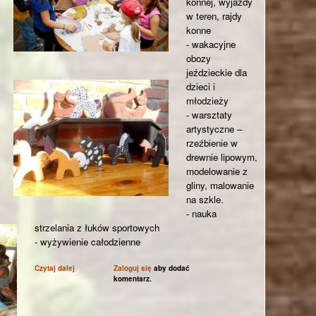
konnej, wyjazdy
w teren, rajdy
konne
- wakacyjne
obozy
jeździeckie dla
dzieci i
młodzieży
- warsztaty
artystyczne –
rzeźbienie w
drewnie lipowym,
modelowanie z
gliny, malowanie
na szkle.
- nauka
strzelania z łuków sportowych
- wyżywienie całodzienne
Czytaj dalej
wpis Gospodarstwo Agroturystyczne
Zaloguj się
aby dodać
„Koniczynka” w Chodlu
komentarz.