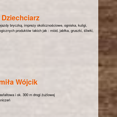
Dziechciarz
jazdy bryczką, imprezy okolicznościowe, ogniska, kuligi,
icznych produktów takich jak : miód, jabłka, gruszki, śliwki,
zne Anna Dziechciarz
miła Wójcik
asfaltowa i ok. 300 m drogi żużlowej
aniczeń