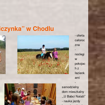
zne Bogumiła Wójcik
iczynka” w Chodlu
- oferta
całoroc
zna
-
noclegi
w
pokojac
h z
łazienk
ami
-
samodzielny
dom mieszkalny
,,U Babci Natalii”
- nauka jazdy