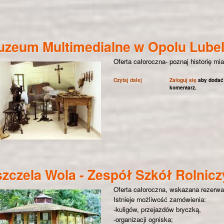
uzeum Multimedialne w Opolu Lube
Oferta całoroczna- poznaj historię mia
Czytaj dalej
wpis Muzeum Multimedialne w Op
Zaloguj się
aby dodać
komentarz.
zczela Wola - Zespół Szkół Rolnic
Oferta całoroczna, wskazana rezerwac
Istnieje możliwość zamówienia:
-kuligów, przejazdów bryczką,
-organizacji ogniska;