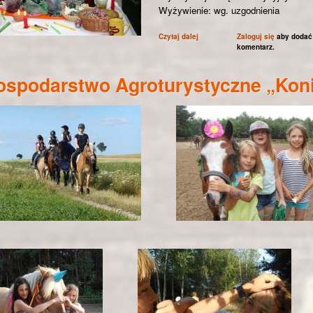
Wyżywienie: wg. uzgodnienia
Czytaj dalej
wpis Gospodarstwo agroturystyc
Zaloguj się
aby dodać
komentarz.
ospodarstwo Agroturystyczne „Kon