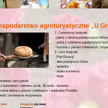
spodarstwo agroturystyczne „U Gr
1. Całoroczny budynek
- pokój z dwoma pojedynczymi łóżkam
- pokój z czterema pojedynczymi łózk
- kuchnia z piecem chlebowym, zmyw
2. Letni budynek
„Pod Gruszą”
- dwa pojedyncze łóżka
- łazienka
- aneks kuchenny
- taras
osobowy letni pokoik
 z kominkiem i barkiem na ok. 20 osób - łazienka
wniana altana z piecem chlebowym i wędzarką Ponadto:
iwość zamówienia wyżywienia
j dalej
wpis Gospodarstwo agroturystyczne „U Grażki”-Andrzej Nowicki
Zaloguj się
aby dodać
komentarz.