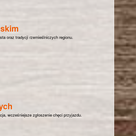
lskim
sta oraz tradycji rzemieślniczych regionu.
olu Lubelskim
zych
ja, wcześniejsze zgłoszenie chęci przyjazdu.