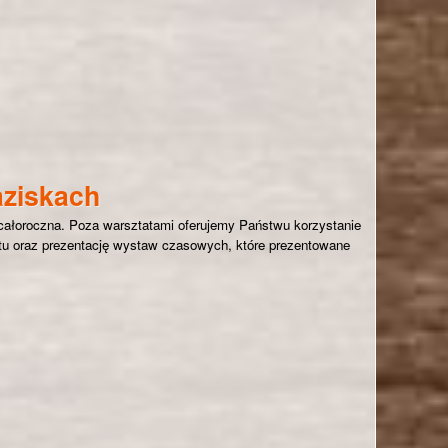
ierania Aktywności Twórczej
aziskach
całoroczna. Poza warsztatami oferujemy Państwu korzystanie
rnetu oraz prezentację wystaw czasowych, które prezentowane
iskach