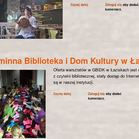
Czytaj dalej
wpis SWAT - Stowarzyszenie Wsp
Zaloguj się
aby dodać
komentarz.
inna Biblioteka i Dom Kultury w Ł
Oferta warsztatów w GBiDK w Łaziskach jest 
z czytelni bibliotecznej, stały dostęp do Inte
są w naszej instytucji.
Czytaj dalej
wpis Gminna Biblioteka i Dom Kultury w Łaz
Zaloguj się
aby dodać
komentarz.