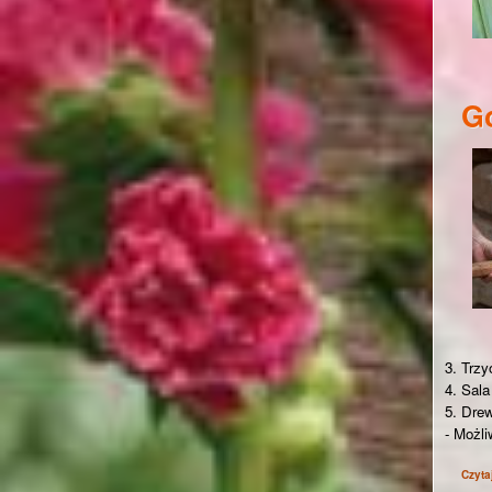
Go
3. Trzy
4. Sala
5. Dre
- Możl
Czyta