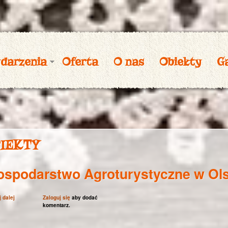
Przejdź
do
treści
darzenia
Oferta
O nas
Obiekty
Ga
iekty
ospodarstwo Agroturystyczne w Ol
j dalej
wpis Gospodarstwo Agroturystyczne w Olszance
Zaloguj się
aby dodać
komentarz.