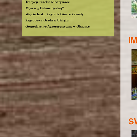
Tradycje tkackie w Borysowie
Młyn w „ Dolinie Bystrej”
Wojciechosko Zagroda Ginące Zawody
Zagrodowa Osada w Uściążu
Gospodarstwo Agroturystyczne w Olszance
IM
SW