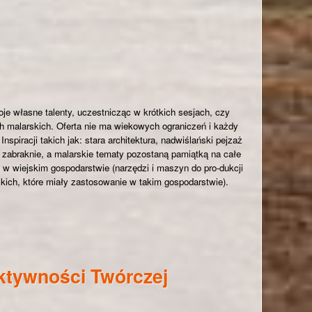
ół Rolniczych
e własne talenty, uczestnicząc w krótkich sesjach, czy
h malarskich. Oferta nie ma wiekowych ograniczeń i każdy
Inspiracji takich jak: stara architektura, nadwiślański pejzaż
e zabraknie, a malarskie tematy pozostaną pamiątką na całe
 wiejskim gospodarstwie (narzędzi i maszyn do pro-dukcji
kich, które miały zastosowanie w takim gospodarstwie).
pami”
ktywności Twórczej