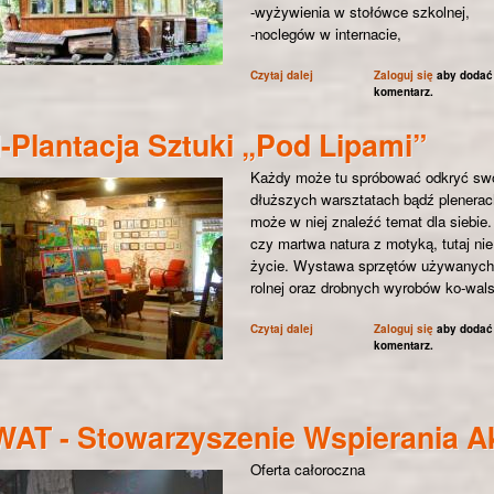
-wyżywienia w stołówce szkolnej,
-noclegów w internacie,
Czytaj dalej
wpis Pszczela Wola - Zespół Szk
Zaloguj się
aby dodać
komentarz.
-Plantacja Sztuki „Pod Lipami”
Każdy może tu spróbować odkryć swoj
dłuższych warsztatach bądź plenerac
może w niej znaleźć temat dla siebie. 
czy martwa natura z motyką, tutaj ni
życie. Wystawa sprzętów używanych w
rolnej oraz drobnych wyrobów ko-wals
Czytaj dalej
wpis IM-Plantacja Sztuki „Pod Li
Zaloguj się
aby dodać
komentarz.
AT - Stowarzyszenie Wspierania A
Oferta całoroczna