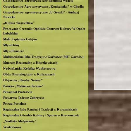
Gospodarstwo agroturystyczne Bogumiła Wójcik
b
Gospodarstwo Agroturystyczne „Koniczynka” w Chodlu
Gospodarstwo agroturystyczne „U Grażki” - Andrzej
Nowicki
l
,,Kuźnia Wojciechów"
Pracownia Ceramiki Opolskie Centrum Kultury W Opolu
i
Lubelskim
Mała Papiernia Celejów
n
Młyn Osiny
Młyn Pomorze
Multimedialna Izba Tradycji w Garbowie (MIT Garbów)
Muzeum Regionalne w Kluczkowicach
Nadwiślańska Kolejka Wąskotorowa
Obóz Ornitologiczny w Kaliszanach
Olejarnia „Skarby Natury”
Pasieka „Malinowa Kraina”
Pensjonat Piotrawin
Piekarnia Tadeusz Zubrzycki
Pstrąg Pustelnia
Regionalna Izba Pamięci i Tradycji w Karczmiskach
Regionalny Ośrodek Kultury i Sportu w Krzczonowie
„Siedlisko Małgorzaty”
Wiatrakowo