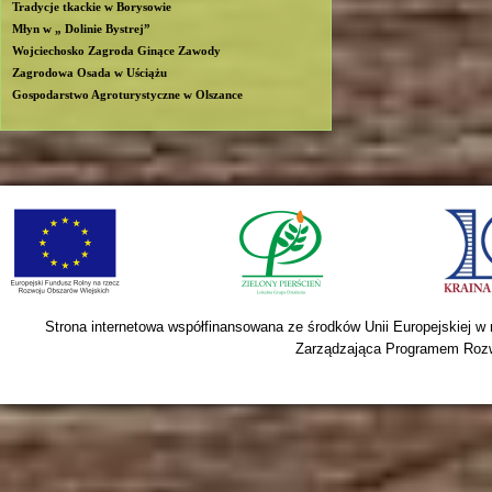
Tradycje tkackie w Borysowie
Młyn w „ Dolinie Bystrej”
Wojciechosko Zagroda Ginące Zawody
Zagrodowa Osada w Uściążu
Gospodarstwo Agroturystyczne w Olszance
Strona internetowa współfinansowana ze środków Unii Europejskiej w
Zarządzająca Programem Rozwo